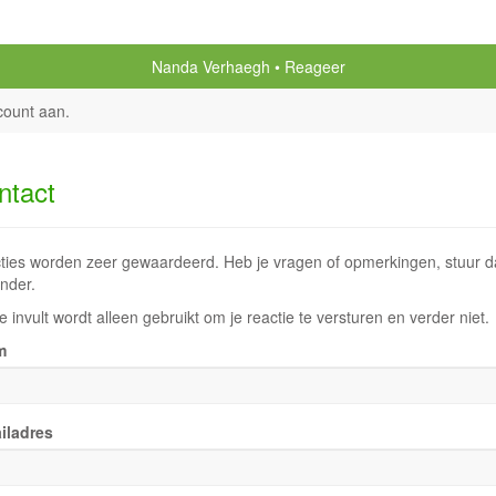
Nanda Verhaegh
Reageer
count aan
.
ntact
ties worden zeer gewaardeerd. Heb je vragen of opmerkingen, stuur dan
nder.
e invult wordt alleen gebruikt om je reactie te versturen en verder niet.
m
iladres